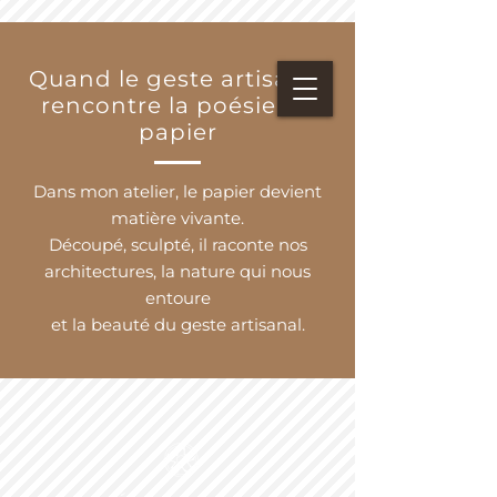
Quand le geste artisanal
rencontre la poésie du
papier
Dans mon atelier, le papier devient
matière vivante.
Découpé, sculpté, il raconte nos
architectures, la nature qui nous
entoure
et la beauté du geste artisanal.