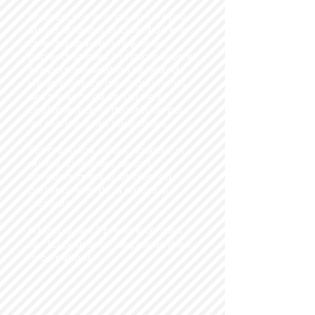
En 2o2o, elle a fondé son propre
atelier artisanal et créatif où elle
crée des œuvres uniques en
papier destinées à la décoration et
à la personnalisation de lieux de
vie en réalisant des monuments,
des maisons de particuliers.
Également de la décoration pour
les mariages, les naissances, ...
Ses créations, alliant douceur et
poésie, s'inspirent de son
environnement quotidien, du
patrimoine et de la nature qui
l'entoure.
N'hésitez pas à prendre contact
par ICI
pour avoir de plus amples
informations.