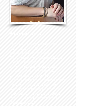
A propos de ...
Véronique Hermouet est une
illustratrice et designer
spécialisée dans le papier.
Diplômée en Arts Appliqués avec
une spécialisation en
communication visuelle, elle a
travaillé pour de nombreux
éditeurs et marques. Son
parcours inclut des collaborations
avec des entreprises comme
Avenue Mandarine, Lilipinso et
Acte déco, ainsi que des éditeurs
tels que Auzou, Hachette et La
Geste Editions.[